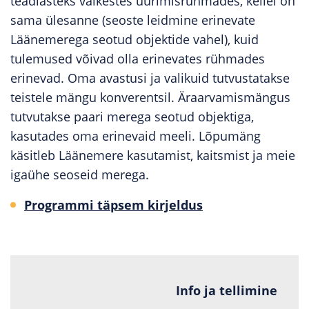
teadlasteks väikestes uurimisrühmades, kellel on
sama ülesanne (seoste leidmine erinevate
Läänemerega seotud objektide vahel), kuid
tulemused võivad olla erinevates rühmades
erinevad. Oma avastusi ja valikuid tutvustatakse
teistele mängu konverentsil. Äraarvamismängus
tutvutakse paari merega seotud objektiga,
kasutades oma erinevaid meeli. Lõpumäng
käsitleb Läänemere kasutamist, kaitsmist ja meie
igaühe seoseid merega.
Programmi täpsem kirjeldus
Info ja tellimine