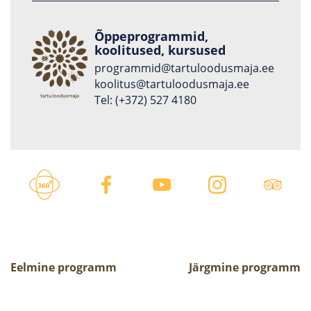
Õppeprogrammid,
koolitused, kursused
programmid
@
tartuloodusmaja
.
ee
koolitus
@
tartuloodusmaja
.
ee
Tel: (+372) 527 4180
Eelmine programm
Järgmine programm