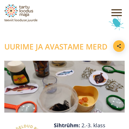
teeviit looduse juurde
UURIME JA AVASTAME MERD
Sihtrühm:
2.-3. klass