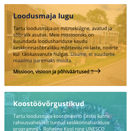
Loodusmaja lugu
Tartu loodusmaja on mitmekülgne, avatud ja
sõbralik asutus. Meie missiooniks on
kujundada loodushariduse kaudu
keskkonnasõbralikku mõtteviisi nii laste, noorte
kui täiskasvanute hulgas.
Usume, et suudame
maailma paremaks muuta.
Missioon, visioon ja põhiväärtused
Koostöövõrgustikud
Tartu loodusmaja koordineerib Eestis kahte
rahvusvaheliselt tuntud keskkonnahariduse
programmi - Roheline Kool ning UNESCO