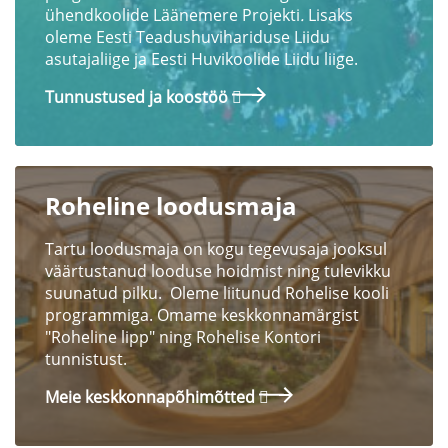
ühendkoolide Läänemere Projekti
.
Lisaks
oleme Eesti Teadushuvihariduse Liidu
asutajaliige ja Eesti Huvikoolide Liidu liige.
Tunnustused ja koostöö
Roheline loodusmaja
Tartu loodusmaja on kogu tegevusaja jooksul
väärtustanud looduse hoidmist ning tulevikku
suunatud pilku. Oleme liitunud Rohelise kooli
programmiga. Omame keskkonnamärgist
"Roheline lipp" ning Rohelise Kontori
tunnistust.
Meie keskkonnapõhimõtted