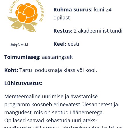
Rühma suurus:
kuni 24
õpilast
Kestus:
2 akadeemilist tundi
Keel:
eesti
Märgis nr 32
Toimumisaeg:
aastaringselt
Koht
:
Tartu loodusmaja klass või kool.
Lühitutvustus:
Mereteemaline uurimise ja avastamise
programm koosneb erinevatest ülesannetest ja
mängudest, mis on seotud Läänemerega.
Õpilased saavad kehastuda uurijateks-