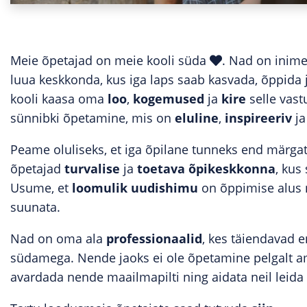
Meie õpetajad on meie kooli süda
. Nad on inime
luua keskkonda, kus iga laps saab kasvada, õppida 
kooli kaasa oma
loo
,
kogemused
ja
kire
selle vast
sünnibki õpetamine, mis on
eluline
,
inspireeriv
j
Peame oluliseks, et iga õpilane tunneks end märgat
õpetajad
turvalise
ja
toetava
õpikeskkonna
, kus
Usume, et
loomulik
uudishimu
on õppimise alus n
suunata.
Nad on oma ala
professionaalid
, kes täiendavad 
südamega. Nende jaoks ei ole õpetamine pelgalt ame
avardada nende maailmapilti ning aidata neil leida