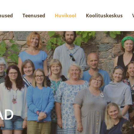
mused
Teenused
Huvikool
Koolituskeskus
AD