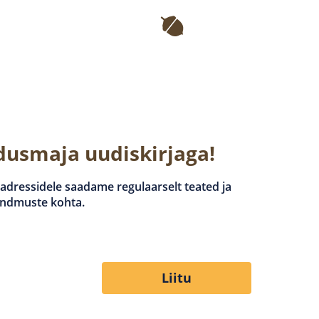
odusmaja uudiskirjaga!
 aadressidele saadame regulaarselt teated ja
ündmuste kohta.
Liitu