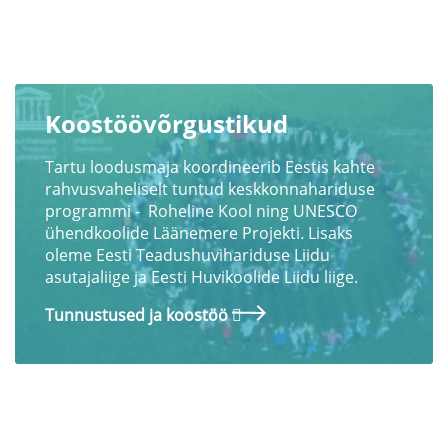
Koostöövõrgustikud
Tartu loodusmaja koordineerib Eestis kahte
rahvusvaheliselt tuntud keskkonnahariduse
programmi - Roheline Kool ning UNESCO
ühendkoolide Läänemere Projekti
.
Lisaks
oleme Eesti Teadushuvihariduse Liidu
asutajaliige ja Eesti Huvikoolide Liidu liige.
Tunnustused ja koostöö