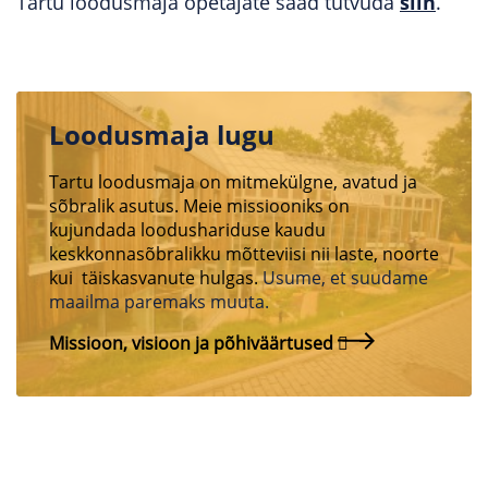
Tartu loodusmaja õpetajate saad tutvuda
siin
.
Loodusmaja lugu
Tartu loodusmaja on mitmekülgne, avatud ja
sõbralik asutus. Meie missiooniks on
kujundada loodushariduse kaudu
keskkonnasõbralikku mõtteviisi nii laste, noorte
kui täiskasvanute hulgas.
Usume, et suudame
maailma paremaks muuta.
Missioon, visioon ja põhiväärtused