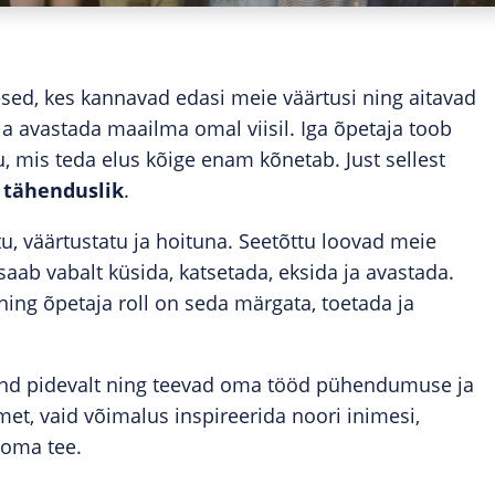
sed, kes kannavad edasi meie väärtusi ning aitavad
ja avastada maailma omal viisil. Iga õpetaja toob
u, mis teda elus kõige enam kõnetab. Just sellest
a
tähenduslik
.
u, väärtustatu ja hoituna. Seetõttu loovad meie
 saab vabalt küsida, katsetada, eksida ja avastada.
ing õpetaja roll on seda märgata, toetada ja
end pidevalt ning teevad oma tööd pühendumuse ja
t, vaid võimalus inspireerida noori inimesi,
 oma tee.