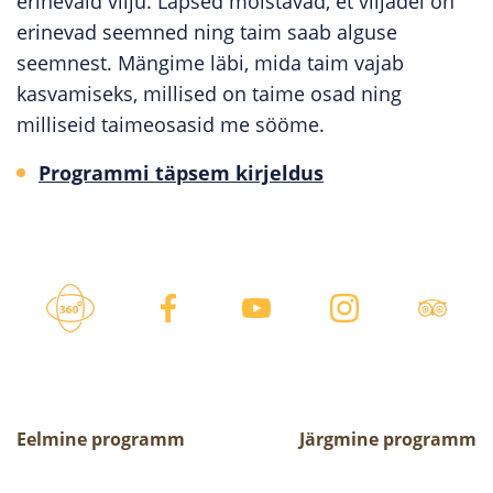
erinevaid vilju. Lapsed mõistavad, et viljadel on
erinevad seemned ning taim saab alguse
seemnest. Mängime läbi, mida taim vajab
kasvamiseks, millised on taime osad ning
milliseid taimeosasid me sööme.
Programmi täpsem kirjeldus
Eelmine programm
Järgmine programm