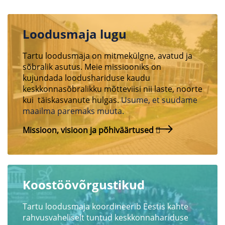
Loodusmaja lugu
Tartu loodusmaja on mitmekülgne, avatud ja
sõbralik asutus. Meie missiooniks on
kujundada loodushariduse kaudu
keskkonnasõbralikku mõtteviisi nii laste, noorte
kui täiskasvanute hulgas.
Usume, et suudame
maailma paremaks muuta.
Missioon, visioon ja põhiväärtused
Koostöövõrgustikud
Tartu loodusmaja koordineerib Eestis kahte
rahvusvaheliselt tuntud keskkonnahariduse