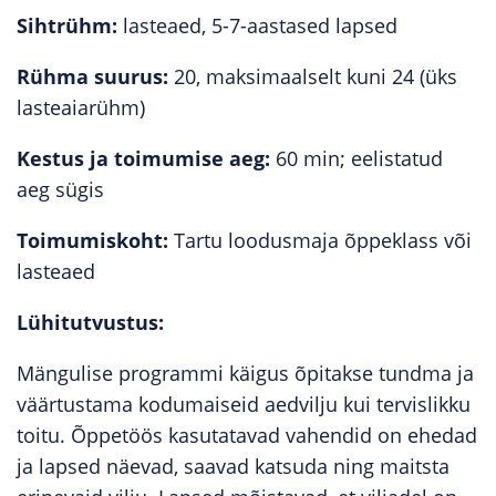
Sihtrühm:
lasteaed, 5-7-aastased lapsed
Rühma suurus:
20, maksimaalselt kuni 24 (üks
lasteaiarühm)
Kestus ja toimumise aeg:
60 min; eelistatud
aeg sügis
Toimumiskoht:
Tartu loodusmaja õppeklass või
lasteaed
Lühitutvustus:
Mängulise programmi käigus õpitakse tundma ja
väärtustama kodumaiseid aedvilju kui tervislikku
toitu. Õppetöös kasutatavad vahendid on ehedad
ja lapsed näevad, saavad katsuda ning maitsta