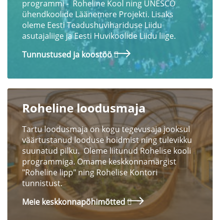
programmi - Roheline Kool ning UNESCO
ühendkoolide Läänemere Projekti
.
Lisaks
oleme Eesti Teadushuvihariduse Liidu
asutajaliige ja Eesti Huvikoolide Liidu liige.
Tunnustused ja koostöö
Roheline loodusmaja
Tartu loodusmaja on kogu tegevusaja jooksul
väärtustanud looduse hoidmist ning tulevikku
suunatud pilku. Oleme liitunud Rohelise kooli
programmiga. Omame keskkonnamärgist
"Roheline lipp" ning Rohelise Kontori
tunnistust.
Meie keskkonnapõhimõtted