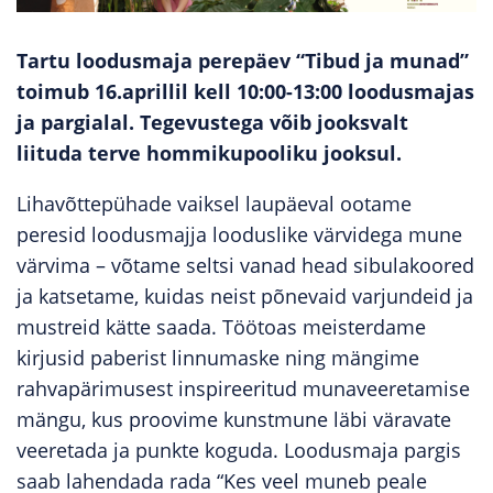
Tartu loodusmaja perepäev “Tibud ja munad”
toimub 16.aprillil kell 10:00-13:00 loodusmajas
ja pargialal. Tegevustega võib jooksvalt
liituda terve hommikupooliku jooksul.
Lihavõttepühade vaiksel laupäeval ootame
peresid loodusmajja looduslike värvidega mune
värvima – võtame seltsi vanad head sibulakoored
ja katsetame, kuidas neist põnevaid varjundeid ja
mustreid kätte saada. Töötoas meisterdame
kirjusid paberist linnumaske ning mängime
rahvapärimusest inspireeritud munaveeretamise
mängu, kus proovime kunstmune läbi väravate
veeretada ja punkte koguda. Loodusmaja pargis
saab lahendada rada “Kes veel muneb peale