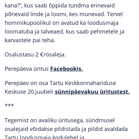
kana?”, kus saab õppida tundma erinevaid
põnevaid linde ja loomi, kes munevad. Tervel
hommikupoolikul on avatud ka loodusmaja
loomatuba ja talveaed, kus saab pehmetele ja
karvastele pai teha.
Osalustasu 2 €/osaleja.
Perepäeva üritus
Facebookis.
Perepäev on osa Tartu Keskkonnahariduse
Keskuse 20.juubeli
sünnipäevakuu üritustest.
***
Tegemist on avaliku üritusega, sündmusel
osalejaid võidakse pildistada ja pildid avaldada
Tartu loodusmaja kodulehel ja