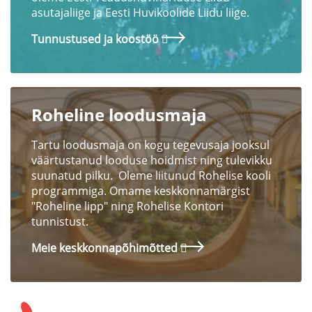
asutajaliige ja Eesti Huvikoolide Liidu liige.
Tunnustused ja koostöö
Roheline loodusmaja
Tartu loodusmaja on kogu tegevusaja jooksul
väärtustanud looduse hoidmist ning tulevikku
suunatud pilku. Oleme liitunud Rohelise kooli
programmiga. Omame keskkonnamärgist
"Roheline lipp" ning Rohelise Kontori
tunnistust.
Meie keskkonnapõhimõtted