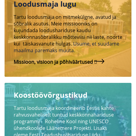
Loodusmaja lugu
Tartu loodusmaja on mitmekülgne, avatud ja
sõbralik asutus. Meie missiooniks on
kujundada loodushariduse kaudu
keskkonnasõbralikku mõtteviisi nii laste, noorte
kui täiskasvanute hulgas.
Usume, et suudame
maailma paremaks muuta.
Missioon, visioon ja põhiväärtused
Koostöövõrgustikud
Tartu loodusmaja koordineerib Eestis kahte
rahvusvaheliselt tuntud keskkonnahariduse
programmi - Roheline Kool ning UNESCO
ühendkoolide Läänemere Projekti
.
Lisaks
oleme Eesti Teadushuvihariduse Liidu