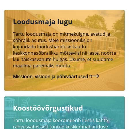
Loodusmaja lugu
Tartu loodusmaja on mitmekülgne, avatud ja
sõbralik asutus. Meie missiooniks on
kujundada loodushariduse kaudu
keskkonnasõbralikku mõtteviisi nii laste, noorte
kui täiskasvanute hulgas.
Usume, et suudame
maailma paremaks muuta.
Missioon, visioon ja põhiväärtused
Koostöövõrgustikud
Tartu loodusmaja koordineerib Eestis kahte
rahvusvaheliselt tuntud keskkonnahariduse