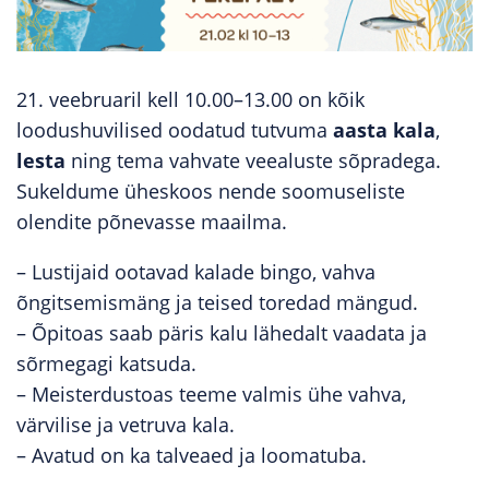
21. veebruaril kell 10.00–13.00 on kõik
loodushuvilised oodatud tutvuma
aasta kala
,
lesta
ning tema vahvate veealuste sõpradega.
Sukeldume üheskoos nende soomuseliste
olendite põnevasse maailma.
– Lustijaid ootavad kalade bingo, vahva
õngitsemismäng ja teised toredad mängud.
– Õpitoas saab päris kalu lähedalt vaadata ja
sõrmegagi katsuda.
– Meisterdustoas teeme valmis ühe vahva,
värvilise ja vetruva kala.
– Avatud on ka talveaed ja loomatuba.