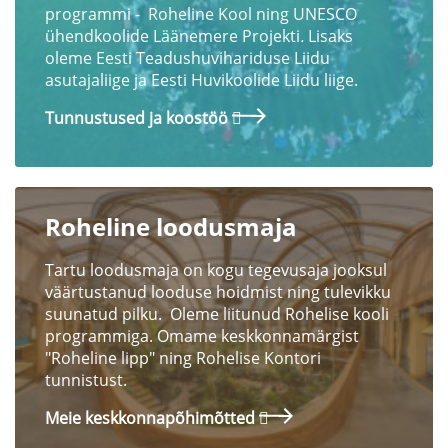
programmi - Roheline Kool ning UNESCO
ühendkoolide Läänemere Projekti
.
Lisaks
oleme Eesti Teadushuvihariduse Liidu
asutajaliige ja Eesti Huvikoolide Liidu liige.
Tunnustused ja koostöö
Roheline loodusmaja
Tartu loodusmaja on kogu tegevusaja jooksul
väärtustanud looduse hoidmist ning tulevikku
suunatud pilku. Oleme liitunud Rohelise kooli
programmiga. Omame keskkonnamärgist
"Roheline lipp" ning Rohelise Kontori
tunnistust.
Meie keskkonnapõhimõtted