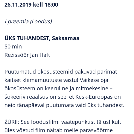
26.11.2019 kell 18:00
I preemia (Loodus)
ÜKS TUHANDEST, Saksamaa
50 min
Režissöör Jan Haft
Puutumatud ökosüsteemid pakuvad parimat
kaitset kliimamuutuste vastu! Väikese oja
ökosüsteem on keeruline ja mitmekesine –
šokeeriv reaalsus on see, et Kesk-Euroopas on
neid tänapäeval puutumata vaid üks tuhandest.
ŽÜRII: See loodusfilmi vaatepunktist täiuslikult
üles võetud film näitab meile parasvöötme