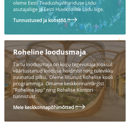
oleme Eesti Teadushuvihariduse Liidu
asutajaliige ja Eesti Huvikoolide Liidu liige.
Tunnustused ja koostöö
Roheline loodusmaja
Tartu loodusmaja on kogu tegevusaja jooksul
väärtustanud looduse hoidmist ning tulevikku
suunatud pilku. Oleme liitunud Rohelise kooli
programmiga. Omame keskkonnamärgist
"Roheline lipp" ning Rohelise Kontori
tunnistust.
Meie keskkonnapõhimõtted