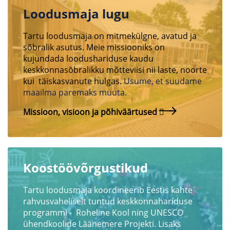
Loodusmaja lugu
Tartu loodusmaja on mitmekülgne, avatud ja
sõbralik asutus. Meie missiooniks on
kujundada loodushariduse kaudu
keskkonnasõbralikku mõtteviisi nii laste, noorte
kui täiskasvanute hulgas.
Usume, et suudame
maailma paremaks muuta.
Missioon, visioon ja põhiväärtused
Koostöövõrgustikud
Tartu loodusmaja koordineerib Eestis kahte
rahvusvaheliselt tuntud keskkonnahariduse
programmi - Roheline Kool ning UNESCO
ühendkoolide Läänemere Projekti
.
Lisaks