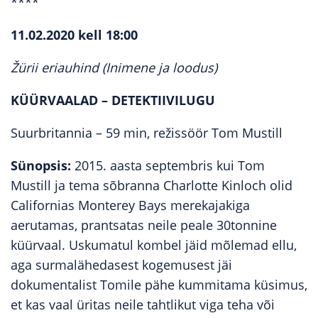
****
11.02.2020 kell 18:00
Žürii eriauhind (Inimene ja loodus)
KÜÜRVAALAD – DETEKTIIVILUGU
Suurbritannia – 59 min, režissöör Tom Mustill
Sünopsis:
2015. aasta septembris kui Tom
Mustill ja tema sõbranna Charlotte Kinloch olid
Californias Monterey Bays merekajakiga
aerutamas, prantsatas neile peale 30tonnine
küürvaal. Uskumatul kombel jäid mõlemad ellu,
aga surmalähedasest kogemusest jäi
dokumentalist Tomile pähe kummitama küsimus,
et kas vaal üritas neile tahtlikut viga teha või