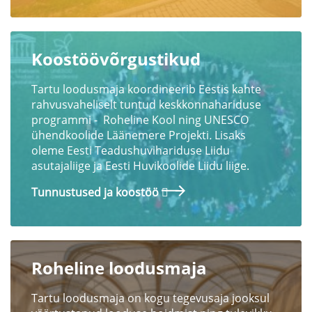
Koostöövõrgustikud
Tartu loodusmaja koordineerib Eestis kahte
rahvusvaheliselt tuntud keskkonnahariduse
programmi - Roheline Kool ning UNESCO
ühendkoolide Läänemere Projekti
.
Lisaks
oleme Eesti Teadushuvihariduse Liidu
asutajaliige ja Eesti Huvikoolide Liidu liige.
Tunnustused ja koostöö
Roheline loodusmaja
Tartu loodusmaja on kogu tegevusaja jooksul