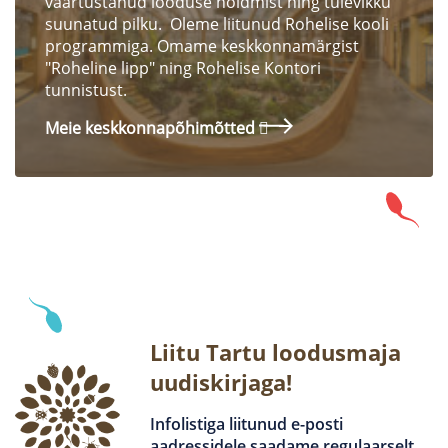
väärtustanud looduse hoidmist ning tulevikku
suunatud pilku. Oleme liitunud Rohelise kooli
programmiga. Omame keskkonnamärgist
"Roheline lipp" ning Rohelise Kontori
tunnistust.
Meie keskkonnapõhimõtted
Liitu Tartu loodusmaja
uudiskirjaga!
Infolistiga liitunud e-posti
aadressidele saadame regulaarselt