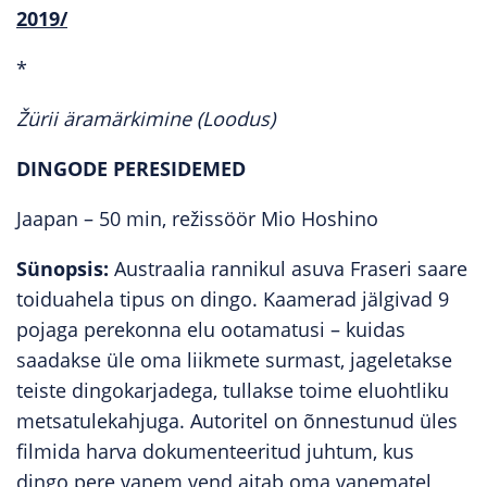
2019/
*
Žürii äramärkimine (Loodus)
DINGODE PERESIDEMED
Jaapan – 50 min, režissöör Mio Hoshino
Sünopsis:
Austraalia rannikul asuva Fraseri saare
toiduahela tipus on dingo. Kaamerad jälgivad 9
pojaga perekonna elu ootamatusi – kuidas
saadakse üle oma liikmete surmast, jageletakse
teiste dingokarjadega, tullakse toime eluohtliku
metsatulekahjuga. Autoritel on õnnestunud üles
filmida harva dokumenteeritud juhtum, kus
dingo pere vanem vend aitab oma vanematel