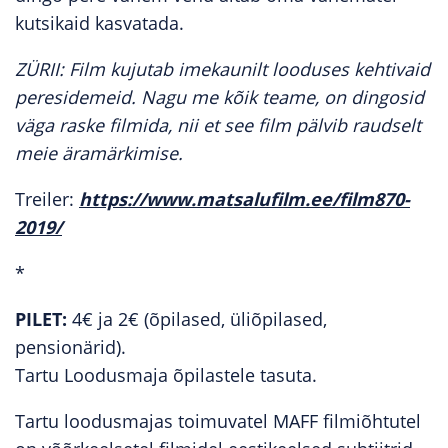
kutsikaid kasvatada.
ZÜRII: Film kujutab imekaunilt looduses kehtivaid
peresidemeid. Nagu me kõik teame, on dingosid
väga raske filmida, nii et see film pälvib raudselt
meie äramärkimise.
Treiler:
https://www.matsalufilm.ee/film870-
2019/
*
PILET:
4€ ja 2€ (õpilased, üliõpilased,
pensionärid).
Tartu Loodusmaja õpilastele tasuta.
Tartu loodusmajas toimuvatel MAFF filmiõhtutel