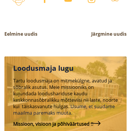
Eelmine uudis
Järgmine uudis
Loodusmaja lugu
Tartu loodusmaja on mitmekülgne, avatud ja
sõbralik asutus. Meie missiooniks on
kujundada loodushariduse kaudu
keskkonnasõbralikku mõtteviisi nii laste, noorte
kui täiskasvanute hulgas.
Usume, et suudame
maailma paremaks muuta.
Missioon, visioon ja põhiväärtused