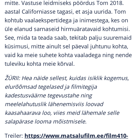
mitte. Vastuse leidmiseks pöördus Tom 2018.
aastal Californiasse tagasi, et asja uurida. Tom
kohtub vaalaekspertidega ja inimestega, kes on
üle elanud sarnaseid hirmuäratavaid kohtumisi.
See, mida ta teada saab, tekitab palju suuremaid
küsimusi, mitte ainult sel päeval juhtunu kohta,
vaid ka meie suhete kohta vaaladega ning nende
tuleviku kohta meie kõrval.
ŽÜRII: Hea näide sellest, kuidas isiklik kogemus,
elurõõmsad tegelased ja filmitegija
kadestusväärne tegevustahe ning
meelelahutuslik lähenemisviis loovad
kaasahaarava loo, viies meid lähemale selle
salapärase looma mõistmisele.
Treiler:
https://www.matsalufilm.ee/film410-