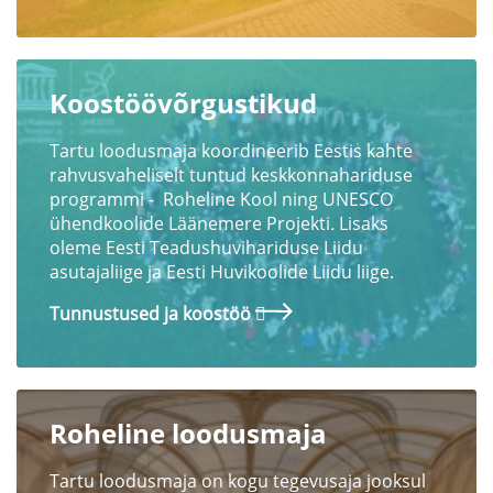
Koostöövõrgustikud
Tartu loodusmaja koordineerib Eestis kahte
rahvusvaheliselt tuntud keskkonnahariduse
programmi - Roheline Kool ning UNESCO
ühendkoolide Läänemere Projekti
.
Lisaks
oleme Eesti Teadushuvihariduse Liidu
asutajaliige ja Eesti Huvikoolide Liidu liige.
Tunnustused ja koostöö
Roheline loodusmaja
Tartu loodusmaja on kogu tegevusaja jooksul