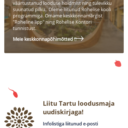
väärtustanud looduse hoidmist ning tulevikku
suunatud pilku. Oleme liitunud Rohelise kooli
programmiga. Omame keskkonnamärgist
"Roheline lipp" ning Rohelise Kontori
tunnistust.
Meie keskkonnapõhimõtted
Liitu Tartu loodusmaja
uudiskirjaga!
Infolistiga liitunud e-posti