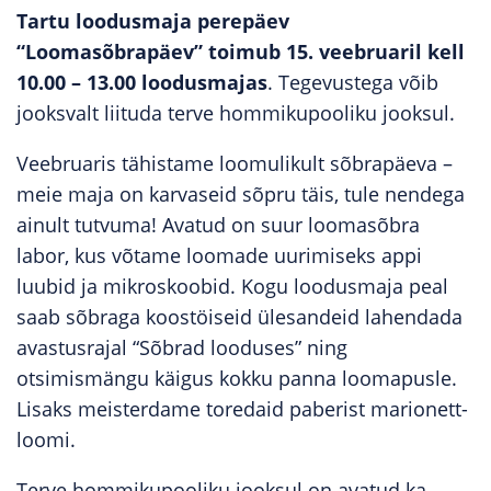
Tartu loodusmaja perepäev
“Loomasõbrapäev” toimub 15. veebruaril kell
10.00 – 13.00 loodusmajas
. Tegevustega võib
jooksvalt liituda terve hommikupooliku jooksul.
Veebruaris tähistame loomulikult sõbrapäeva –
meie maja on karvaseid sõpru täis, tule nendega
ainult tutvuma! Avatud on suur loomasõbra
labor, kus võtame loomade uurimiseks appi
luubid ja mikroskoobid. Kogu loodusmaja peal
saab sõbraga koostöiseid ülesandeid lahendada
avastusrajal “Sõbrad looduses” ning
otsimismängu käigus kokku panna loomapusle.
Lisaks meisterdame toredaid paberist marionett-
loomi.
Terve hommikupooliku jooksul on avatud ka