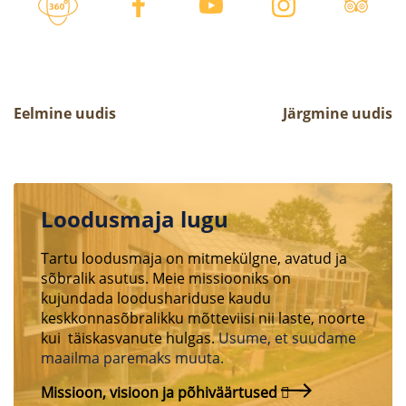
Eelmine uudis
Järgmine uudis
Loodusmaja lugu
Tartu loodusmaja on mitmekülgne, avatud ja
sõbralik asutus. Meie missiooniks on
kujundada loodushariduse kaudu
keskkonnasõbralikku mõtteviisi nii laste, noorte
kui täiskasvanute hulgas.
Usume, et suudame
maailma paremaks muuta.
Missioon, visioon ja põhiväärtused