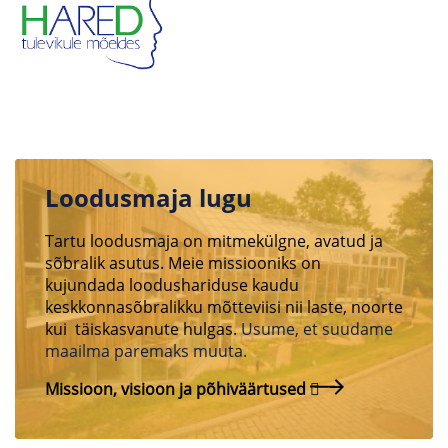
Loodusmaja lugu
Tartu loodusmaja on mitmekülgne, avatud ja
sõbralik asutus. Meie missiooniks on
kujundada loodushariduse kaudu
keskkonnasõbralikku mõtteviisi nii laste, noorte
kui täiskasvanute hulgas.
Usume, et suudame
maailma paremaks muuta.
Missioon, visioon ja põhiväärtused