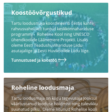
Koostöövõrgustikud
Tartu loodusmaja koordineerib Eestis kahte
rahvusvaheliselt tuntud keskkonnahariduse
programmi - Roheline Kool ning UNESCO
ühendkoolide Läänemere Projekti
.
Lisaks
oleme Eesti Teadushuvihariduse Liidu
asutajaliige ja Eesti Huvikoolide Liidu liige.
Tunnustused ja koostöö
Roheline loodusmaja
Tartu loodusmaja on kogu tegevusaja jooksul
väärtustanud looduse hoidmist ning tulevikku
suunatud pilku. Oleme liitunud Rohelise kooli