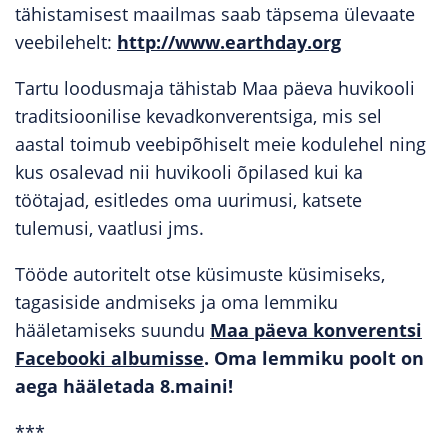
tähistamisest maailmas saab täpsema ülevaate
veebilehelt:
http://www.earthday.org
Tartu loodusmaja tähistab Maa päeva huvikooli
traditsioonilise kevadkonverentsiga, mis sel
aastal toimub veebipõhiselt meie kodulehel ning
kus osalevad nii huvikooli õpilased kui ka
töötajad, esitledes oma uurimusi, katsete
tulemusi, vaatlusi jms.
Tööde autoritelt otse küsimuste küsimiseks,
tagasiside andmiseks ja oma lemmiku
hääletamiseks suundu
Maa päeva konverentsi
Facebooki albumisse
. Oma lemmiku poolt on
aega hääletada 8.maini!
***