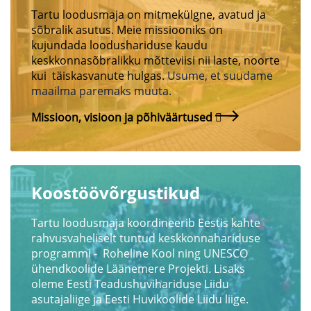
Tartu loodusmaja on mitmekülgne, avatud ja
sõbralik asutus. Meie missiooniks on
kujundada loodushariduse kaudu
keskkonnasõbralikku mõtteviisi nii laste, noorte
kui täiskasvanute hulgas.
Usume, et suudame
maailma paremaks muuta.
Missioon, visioon ja põhiväärtused
Koostöövõrgustikud
Tartu loodusmaja koordineerib Eestis kahte
rahvusvaheliselt tuntud keskkonnahariduse
programmi - Roheline Kool ning UNESCO
ühendkoolide Läänemere Projekti
.
Lisaks
oleme Eesti Teadushuvihariduse Liidu
asutajaliige ja Eesti Huvikoolide Liidu liige.