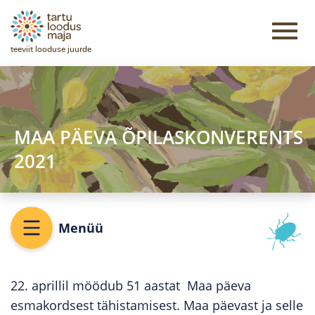
teeviit looduse juurde
MAA PÄEVA ÕPILASKONVERENTS
2021
Menüü
22. aprillil möödub 51 aastat Maa päeva
esmakordsest tähistamisest. Maa päevast ja selle