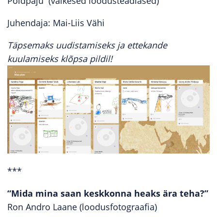
Põldpaju (väikesed loodusteadlased)
Juhendaja: Mai-Liis Vähi
Täpsemaks uudistamiseks ja ettekande
kuulamiseks klõpsa pildil!
***
“Mida mina saan keskkonna heaks ära teha?”
Ron Andro Laane (loodusfotograafia)