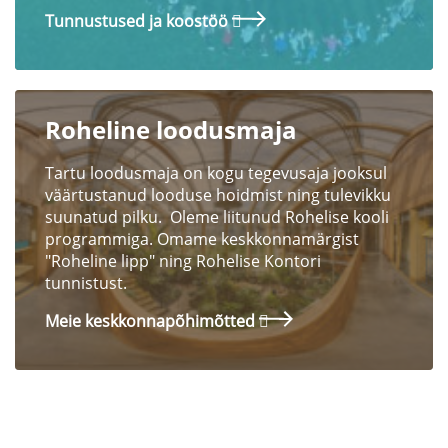
Tunnustused ja koostöö
Roheline loodusmaja
Tartu loodusmaja on kogu tegevusaja jooksul
väärtustanud looduse hoidmist ning tulevikku
suunatud pilku. Oleme liitunud Rohelise kooli
programmiga. Omame keskkonnamärgist
"Roheline lipp" ning Rohelise Kontori
tunnistust.
Meie keskkonnapõhimõtted