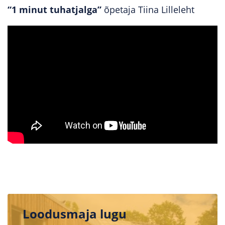
“1 minut tuhatjalga”
õpetaja Tiina Lilleleht
Loodusmaja lugu