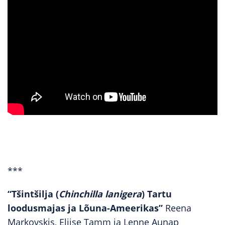
***
“Tšintšilja (
Chinchilla lanigera
) Tartu
loodusmajas ja Lõuna-Ameerikas”
Reena
Markovskis, Eliise Tamm ja Lenne Aunap