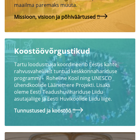
maailma paremaks muuta.
Missioon, visioon ja põhiväärtused
Koostöövõrgustikud
Tartu loodusmaja koordineerib Eestis kahte
rahvusvaheliselt tuntud keskkonnahariduse
programmi - Roheline Kool ning UNESCO
ühendkoolide Läänemere Projekti
.
Lisaks
oleme Eesti Teadushuvihariduse Liidu
asutajaliige ja Eesti Huvikoolide Liidu liige.
Tunnustused ja koostöö