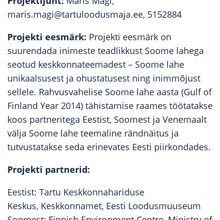
Projektijuht:
Maris Mägi,
maris.magi@tartuloodusmaja.ee, 5152884
Projekti eesmärk:
Projekti eesmärk on
suurendada inimeste teadlikkust Soome lahega
seotud keskkonnateemadest – Soome lahe
unikaalsusest ja ohustatusest ning inimmõjust
sellele. Rahvusvahelise Soome lahe aasta (Gulf of
Finland Year 2014) tähistamise raames töötatakse
koos partneritega Eestist, Soomest ja Venemaalt
välja Soome lahe teemaline rändnäitus ja
tutvustatakse seda erinevates Eesti piirkondades.
Projekti partnerid:
Eestist: Tartu Keskkonnahariduse
Keskus, Keskkonnamet, Eesti Loodusmuuseum
Soomest: Finnish Environment Centre, Ministry of