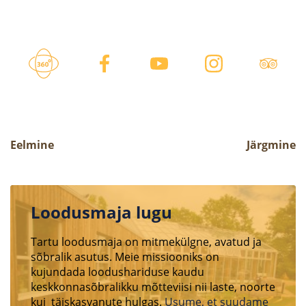
Eelmine
Järgmine
Loodusmaja lugu
Tartu loodusmaja on mitmekülgne, avatud ja
sõbralik asutus. Meie missiooniks on
kujundada loodushariduse kaudu
keskkonnasõbralikku mõtteviisi nii laste, noorte
kui täiskasvanute hulgas.
Usume, et suudame