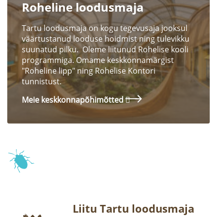
Roheline loodusmaja
Tartu loodusmaja on kogu tegevusaja jooksul
väärtustanud looduse hoidmist ning tulevikku
suunatud pilku. Oleme liitunud Rohelise kooli
programmiga. Omame keskkonnamärgist
"Roheline lipp" ning Rohelise Kontori
tunnistust.
Meie keskkonnapõhimõtted
Liitu Tartu loodusmaja