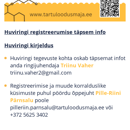
Huviringi registreerumise täpsem info
Huviringi kirjeldus
Huviringi tegevuste kohta oskab täpsemat infot
anda ringijuhendaja
Triinu Vaher
triinu.vaher2@gmail.com
Registreerimise ja muude korralduslike
küsimuste puhul pöördu õppejuht
Pille-Riini
Pärnsalu
poole
pilleriin.parnsalu@tartuloodusmaja.ee või
+372 5625 3402