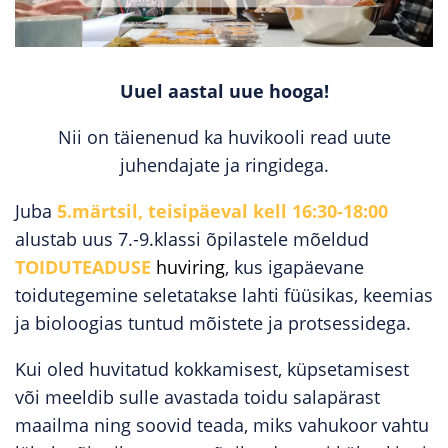
Uuel aastal uue hooga!
Nii on täienenud ka huvikooli read uute
juhendajate ja ringidega.
Juba
5.märtsil, teisipäeval kell 16:30-18:00
alustab uus 7.-9.klassi õpilastele mõeldud
TOIDUTEADUSE
huviring
, kus igapäevane
toidutegemine seletatakse lahti füüsikas, keemias
ja bioloogias tuntud mõistete ja protsessidega.
Kui oled huvitatud kokkamisest, küpsetamisest
või meeldib sulle avastada toidu salapärast
maailma ning soovid teada, miks vahukoor vahtu