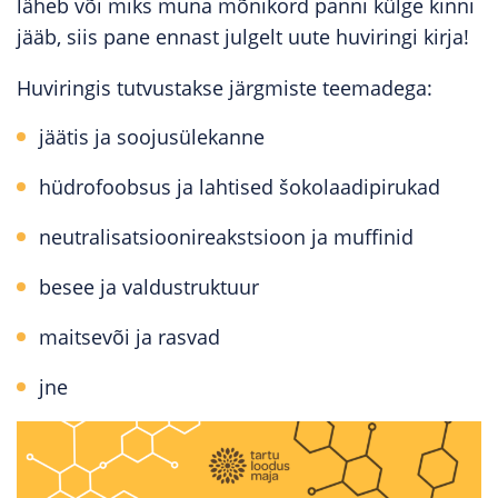
läheb või miks muna mõnikord panni külge kinni
jääb, siis pane ennast julgelt uute huviringi kirja!
Huviringis tutvustakse järgmiste teemadega:
jäätis ja soojusülekanne
hüdrofoobsus ja lahtised šokolaadipirukad
neutralisatsioonireakstsioon ja muffinid
besee ja valdustruktuur
maitsevõi ja rasvad
jne