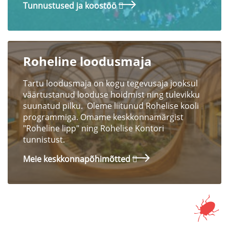
Tunnustused ja koostöö
Roheline loodusmaja
Tartu loodusmaja on kogu tegevusaja jooksul
väärtustanud looduse hoidmist ning tulevikku
suunatud pilku. Oleme liitunud Rohelise kooli
programmiga. Omame keskkonnamärgist
"Roheline lipp" ning Rohelise Kontori
tunnistust.
Meie keskkonnapõhimõtted