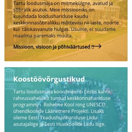
Tartu loodusmaja on mitmekülgne, avatud ja
sõbralik asutus. Meie missiooniks on
kujundada loodushariduse kaudu
keskkonnasõbralikku mõtteviisi nii laste, noorte
kui täiskasvanute hulgas.
Usume, et suudame
maailma paremaks muuta.
Missioon, visioon ja põhiväärtused
Koostöövõrgustikud
Tartu loodusmaja koordineerib Eestis kahte
rahvusvaheliselt tuntud keskkonnahariduse
programmi - Roheline Kool ning UNESCO
ühendkoolide Läänemere Projekti
.
Lisaks
oleme Eesti Teadushuvihariduse Liidu
asutajaliige ja Eesti Huvikoolide Liidu liige.