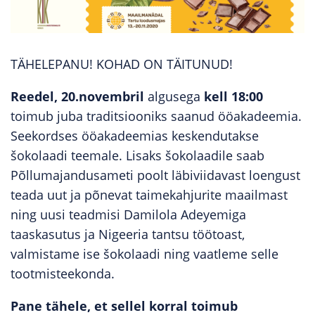
TÄHELEPANU! KOHAD ON TÄITUNUD!
Reedel, 20.novembril
algusega
kell 18:00
toimub juba traditsiooniks saanud ööakadeemia.
Seekordses ööakadeemias keskendutakse
šokolaadi teemale. Lisaks šokolaadile saab
Põllumajandusameti poolt läbiviidavast loengust
teada uut ja põnevat taimekahjurite maailmast
ning uusi teadmisi
Damilola Adeyemiga
taaskasutus ja Nigeeria tantsu töötoast,
valmistame ise šokolaadi ning vaatleme selle
tootmisteekonda.
Pane tähele, et sellel korral toimub