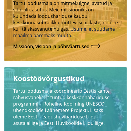
Tartu loodusmaja on mitmekülgne, avatud ja
sõbralik asutus. Meie missiooniks on
kujundada loodushariduse kaudu
keskkonnasõbralikku mõtteviisi nii laste, noorte
kui täiskasvanute hulgas.
Usume, et suudame
maailma paremaks muuta.
Missioon, visioon ja põhiväärtused
Koostöövõrgustikud
Tartu loodusmaja koordineerib Eestis kahte
rahvusvaheliselt tuntud keskkonnahariduse
programmi - Roheline Kool ning UNESCO
ühendkoolide Läänemere Projekti
.
Lisaks
oleme Eesti Teadushuvihariduse Liidu
asutajaliige ja Eesti Huvikoolide Liidu liige.