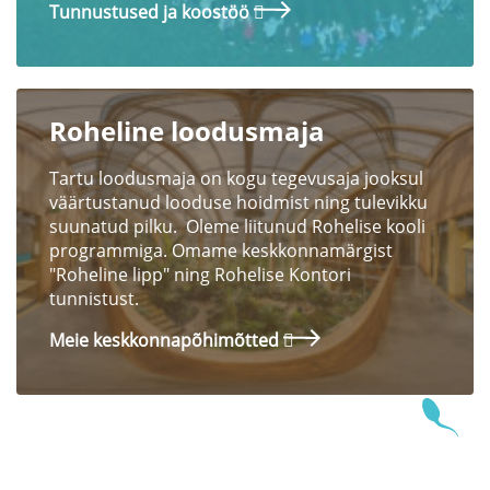
Tunnustused ja koostöö
Roheline loodusmaja
Tartu loodusmaja on kogu tegevusaja jooksul
väärtustanud looduse hoidmist ning tulevikku
suunatud pilku. Oleme liitunud Rohelise kooli
programmiga. Omame keskkonnamärgist
"Roheline lipp" ning Rohelise Kontori
tunnistust.
Meie keskkonnapõhimõtted