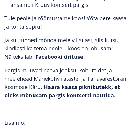
ansambli Kruuv kontsert pargis
Tule peole ja rõõmustame koos! Võta pere kaasa
ja kohta sõpru!
Ja kui tunned mõnda meie vilistlast, siis kutsu
kindlasti ka tema peole – koos on lõbusam!
Näiteks läbi
Facebooki ürituse
.
Pargis müüvad päeva jooksul kõhutäidet ja
meelehead Mahekohv ratastel ja Tänavarestoran
Kosmose Käru.
Haara kaasa piknikutekk, et
oleks mõnusam pargis kontserti nautida.
Lisainfo: