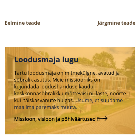
Eelmine teade
Järgmine teade
Loodusmaja lugu
Tartu loodusmaja on mitmekülgne, avatud ja
sõbralik asutus. Meie missiooniks on
kujundada loodushariduse kaudu
keskkonnasõbralikku mõtteviisi nii laste, noorte
kui täiskasvanute hulgas.
Usume, et suudame
maailma paremaks muuta.
Missioon, visioon ja põhiväärtused