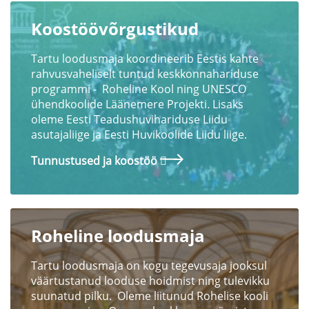
Koostöövõrgustikud
Tartu loodusmaja koordineerib Eestis kahte
rahvusvaheliselt tuntud keskkonnahariduse
programmi - Roheline Kool ning UNESCO
ühendkoolide Läänemere Projekti
.
Lisaks
oleme Eesti Teadushuvihariduse Liidu
asutajaliige ja Eesti Huvikoolide Liidu liige.
Tunnustused ja koostöö
Roheline loodusmaja
Tartu loodusmaja on kogu tegevusaja jooksul
väärtustanud looduse hoidmist ning tulevikku
suunatud pilku. Oleme liitunud Rohelise kooli