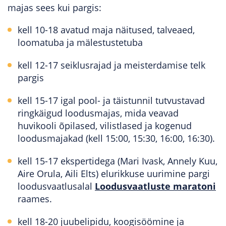
majas sees kui pargis:
kell 10-18 avatud maja näitused, talveaed,
loomatuba ja mälestustetuba
kell 12-17 seiklusrajad ja meisterdamise telk
pargis
kell 15-17 igal pool- ja täistunnil tutvustavad
ringkäigud loodusmajas, mida veavad
huvikooli õpilased, vilistlased ja kogenud
loodusmajakad (kell 15:00, 15:30, 16:00, 16:30).
kell 15-17 ekspertidega (Mari Ivask, Annely Kuu,
Aire Orula, Aili Elts) elurikkuse uurimine pargi
loodusvaatlusalal
Loodusvaatluste maratoni
raames.
kell 18-20 juubelipidu, koogisöömine ja