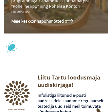
programmiga. Omame keskkonnamärgist
"Roheline lipp" ning Rohelise Kontori
tunnistust.
Meie keskkonnapõhimõtted
Liitu Tartu loodusmaja
uudiskirjaga!
Infolistiga liitunud e-posti
aadressidele saadame regulaarselt
teated ja uudiseid meil toimuvate
sündmuste kohta.