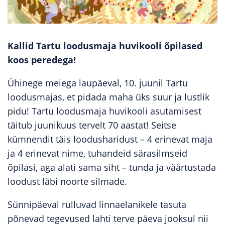
Kallid Tartu loodusmaja huvikooli õpilased
koos peredega!
Ühinege meiega laupäeval, 10. juunil Tartu
loodusmajas, et pidada maha üks suur ja lustlik
pidu! Tartu loodusmaja huvikooli asutamisest
täitub juunikuus tervelt 70 aastat! Seitse
kümnendit täis loodusharidust – 4 erinevat maja
ja 4 erinevat nime, tuhandeid särasilmseid
õpilasi, aga alati sama siht – tunda ja väärtustada
loodust läbi noorte silmade.
Sünnipäeval rulluvad linnaelanikele tasuta
põnevad tegevused lahti terve päeva jooksul nii